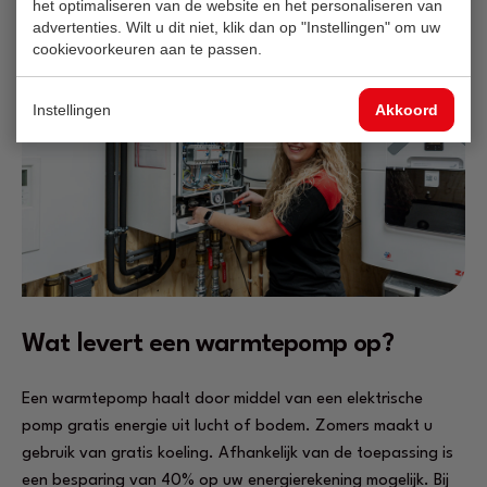
het optimaliseren van de website en het personaliseren van
energielabel, wat meer prettig is voor uw huis.
advertenties. Wilt u dit niet, klik dan op "Instellingen" om uw
cookievoorkeuren aan te passen.
Instellingen
Akkoord
Wat levert een warmtepomp op?
Een warmtepomp haalt door middel van een elektrische
pomp gratis energie uit lucht of bodem. Zomers maakt u
gebruik van gratis koeling. Afhankelijk van de toepassing is
een besparing van 40% op uw energierekening mogelijk. Bij