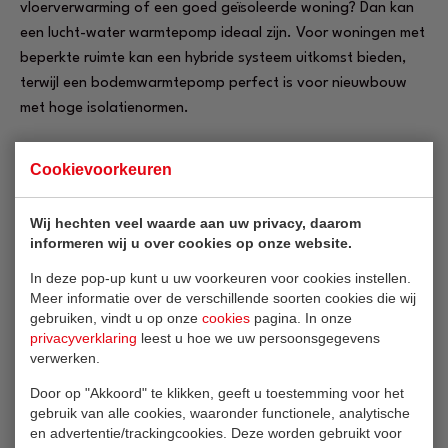
vloerverwarming of een goed geïsoleerde woning? Dan kan
een lucht-water warmtepomp ideaal zijn. Voor woningen met
beperkte ruimte kan een hybride systeem uitkomst bieden,
terwijl een bodemwarmtepomp perfect is voor nieuwbouw
met hoge isolatienormen.
Kortom, een warmtepomp biedt niet alleen duurzaamheid,
Cookievoorkeuren
maar ook een slimme en comfortabele manier van wonen.
Laat ons u adviseren over de beste oplossing voor uw
Wij hechten veel waarde aan uw privacy, daarom
woning.
informeren wij u over cookies op onze website.
In deze pop-up kunt u uw voorkeuren voor cookies instellen.
Meer informatie over de verschillende soorten cookies die wij
Milieu en klimaat
gebruiken, vindt u op onze
cookies
pagina. In onze
privacyverklaring
leest u hoe we uw persoonsgegevens
verwerken.
Een warmtepomp haalt ongeveer 75% van zijn warmte uit
bodem of lucht. Dat betekent minder verbruik en ook minder
Door op "Akkoord" te klikken, geeft u toestemming voor het
CO2-uitstoot. Dit draagt bij aan een beter milieu.
gebruik van alle cookies, waaronder functionele, analytische
en advertentie/trackingcookies. Deze worden gebruikt voor
Warmtepompen hebben ook een gunstige invloed op uw