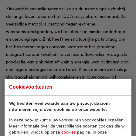
Zinkwerk is een milieuvriendelijke en duurzame optie dankzij
de lange levensduur en het 100% recyclebare materiaal. Dit
veelzijdige metaal is bestand tegen extreme
weersomstandigheden, wat resulteert in minder onderhoud
en vervangingen. Zink heeft een natuurlijke patinalaag die
het beschermt tegen corrosie, waardoor het jarenlang
meegaat zonder kwaliteit te verliezen. Bovendien vraagt de
productie van zink relatief weinig energie, wat bijdraagt aan
een lagere ecologische voetafdruk. Kies voor zinkwerk als je
duurzaamheid en stijl wilt combineren in jouw bouw- of
renovatieproject.
Cookievoorkeuren
Wij hechten veel waarde aan uw privacy, daarom
informeren wij u over cookies op onze website.
In deze pop-up kunt u uw voorkeuren voor cookies instellen.
Meer informatie over de verschillende soorten cookies die wij
gebruiken, vindt u op onze
cookies
pagina. In onze