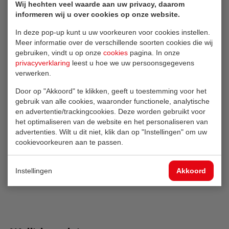
Wij hechten veel waarde aan uw privacy, daarom
informeren wij u over cookies op onze website.
Oskar heeft de afgelopen jaren een mooie ontwikkeling
doorgemaakt binnen Luijten. ‘’Ik heb de ruimte gekregen om
In deze pop-up kunt u uw voorkeuren voor cookies instellen.
mij op andere vakgebieden te gaan ontwikkelen. Dat is voor
Meer informatie over de verschillende soorten cookies die wij
gebruiken, vindt u op onze
cookies
pagina. In onze
mij persoonlijk fijn en ook goed om belangrijk te blijven voor
privacyverklaring
leest u hoe we uw persoonsgegevens
het bedrijf.’’
verwerken.
Door op "Akkoord" te klikken, geeft u toestemming voor het
Dat laatste zegt veel over de band tussen Oskar en Luijten.
gebruik van alle cookies, waaronder functionele, analytische
‘’Ik werk hier met heel veel plezier. Ik heb fijne collega’s, het
en advertentie/trackingcookies. Deze worden gebruikt voor
werk is nooit saai en vergt altijd het beste van jezelf. Elke
het optimaliseren van de website en het personaliseren van
dag is een uitdaging die ik met veel plezier aanga.’’
advertenties. Wilt u dit niet, klik dan op "Instellingen" om uw
cookievoorkeuren aan te passen.
Naar overzicht
Instellingen
Akkoord